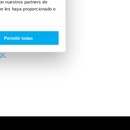
con nuestros partners de
ue les haya proporcionado o
as a
Permitir todas
QE
,