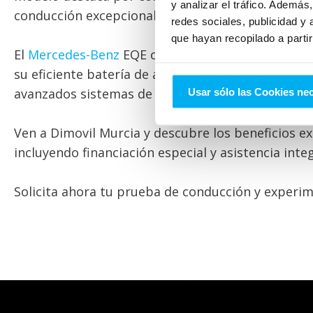
y analizar el tráfico. Ademá
conducción excepcional.
redes sociales, publicidad y
que hayan recopilado a parti
El
Mercedes-Benz
EQE ofrece una autonomía impre
su eficiente batería de alto rendimiento. Equip
avanzados sistemas de seguridad activa, el EQE a
Usar sólo las Cookies ne
Ven a Dimovil Murcia y descubre los beneficios ex
incluyendo financiación especial y asistencia integ
Solicita ahora tu prueba de conducción y experime