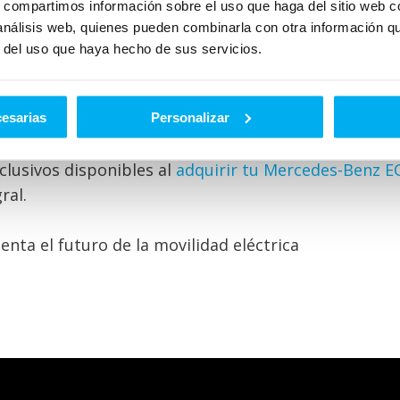
s, compartimos información sobre el uso que haga del sitio web 
 análisis web, quienes pueden combinarla con otra información q
r del uso que haya hecho de sus servicios.
sionante de hasta 660 km según ciclo WLTP, graci
ado con el sistema multimedia MBUX Hyperscreen y
segura confort y tranquilidad en cada trayecto.
cesarias
Personalizar
clusivos disponibles al
adquirir tu Mercedes-Benz E
ral.
nta el futuro de la movilidad eléctrica