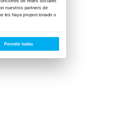
 funciones de redes sociales
con nuestros partners de
ue les haya proporcionado o
Permitir todas
ión