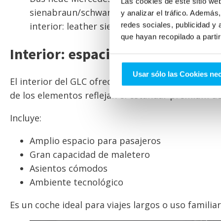
Las cookies de este sitio we
sienabraun/schwarz The new Mercedes-Benz G
y analizar el tráfico. Ademá
interior: leather siena brown/black
redes sociales, publicidad y
que hayan recopilado a parti
Interior: espacio y calidad pre
Usar sólo las Cookies ne
El interior del GLC ofrece un alto nivel de confort
de los elementos reflejan el estándar premium d
Incluye:
Amplio espacio para pasajeros
Gran capacidad de maletero
Asientos cómodos
Ambiente tecnológico
Es un coche ideal para viajes largos o uso familiar