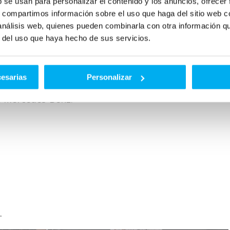
b se usan para personalizar el contenido y los anuncios, ofrecer
LC Coupé: AMG line; exterior: graphite grey;
s, compartimos información sobre el uso que haga del sitio web 
 análisis web, quienes pueden combinarla con otra información q
r del uso que haya hecho de sus servicios.
mium
cesarias
Personalizar
 y calidad. Los materiales, los acabados y la disposic
e Mercedes-Benz.
.