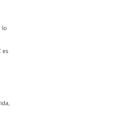
 lo
C es
ida,