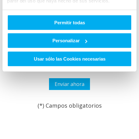
partir del uso que haya hecho de sus servicios.
Permitir todas
He leído y acepto las
Condiciones legales
y la
política de
privacidad
*
Personalizar
Quiero que GRUPO HUERTAS me informe sobre sus
servicios y productos que puedan adaptarse a mis
necesidades y puedan ser de mi interés.
Usar sólo las Cookies necesarias
(*) Campos obligatorios
Por favor, deja este campo