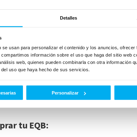
Detalles
s
es-Benz EQB
:
b se usan para personalizar el contenido y los anuncios, ofrecer
s, compartimos información sobre el uso que haga del sitio web 
 análisis web, quienes pueden combinarla con otra información q
io y comodidad excepcionales.
r del uso que haya hecho de sus servicios.
so diario.
iones de asistencia al conductor.
de carga públicos y privados.
cesarias
Personalizar
prar tu EQB: