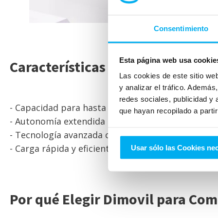
Consentimiento
Esta página web usa cookie
Características Clave del
Merced
Las cookies de este sitio we
y analizar el tráfico. Ademá
redes sociales, publicidad y
- Capacidad para hasta siete pasajeros con espac
que hayan recopilado a parti
- Autonomía extendida ideal para viajes largos y u
- Tecnología avanzada con el sistema MBUX y func
- Carga rápida y eficiente compatible con puntos 
Usar sólo las Cookies ne
Por qué Elegir Dimovil para Com