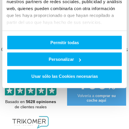
Maletero:
530
L
nuestros partners de redes sociales, publicidad y análisis
web, quienes pueden combinarla con otra información
que les haya proporcionado o que hayan recopilado a
partir del uso que haya hecho de sus servicios.
Otros clientes que ya compraron en Dimovil te
cuentan cómo les fue.
Permitir todas
Conoce lo que opinan y cómo nos valoran nuestros
clientes.
Personalizar
9.4
Usar sólo las Cookies necesarias
100
10
sobre
%
Volvería a
comprar su
coche aquí
Basado en
5628 opiniones
de clientes reales