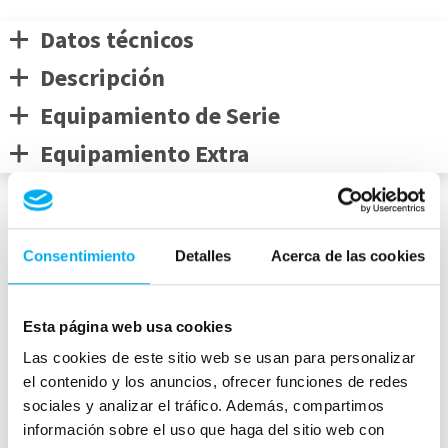
Datos técnicos
Descripción
Equipamiento de Serie
Equipamiento Extra
Medidas del vehículo
Consentimiento
Detalles
Acerca de las cookies
Esta página web usa cookies
mm
Las cookies de este sitio web se usan para personalizar
1457
el contenido y los anuncios, ofrecer funciones de redes
4939
mm
1886
mm
sociales y analizar el tráfico. Además, compartimos
Peso:
1720
kg
información sobre el uso que haga del sitio web con