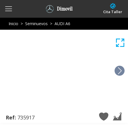
Dimovil
Cita Taller
Inicio
>
Seminuevos
>
AUDI A6
Ref:
735917