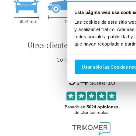
1455
Esta página web usa cookie
5054
mm
1953
mm
Las cookies de este sitio we
y analizar el tráfico. Ademá
redes sociales, publicidad y
Otros clientes que ya compraron e
que hayan recopilado a parti
Conoce lo que opinan y cómo n
Usar sólo las Cookies ne
9.4
10
sobre
Basado en
5624 opiniones
de clientes reales