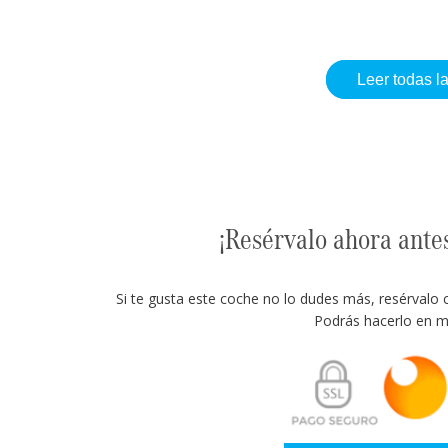
Leer todas l
¡Resérvalo ahora ante
Si te gusta este coche no lo dudes más, resérvalo 
Podrás hacerlo en m