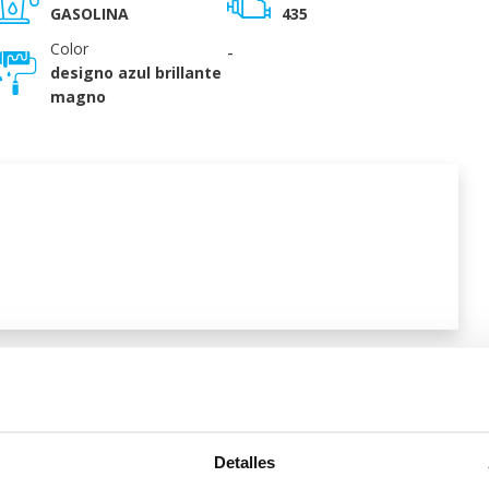
GASOLINA
435
Color
-
designo azul brillante
magno
l vehículo
Detalles