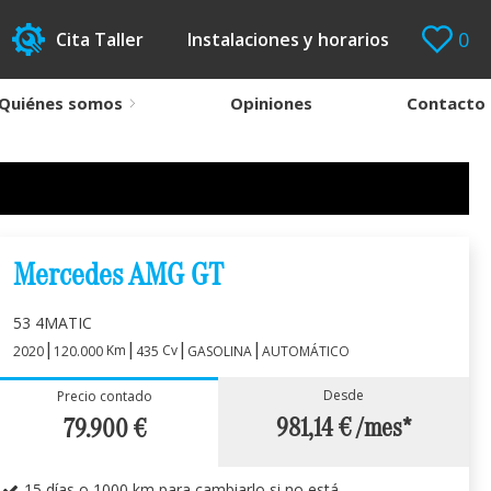
0
Cita Taller
Instalaciones y horarios
Quiénes somos
Opiniones
Contacto
Mercedes AMG GT
53 4MATIC
|
|
|
|
Km
Cv
2020
120.000
435
GASOLINA
AUTOMÁTICO
Desde
Precio contado
981,14 €
/mes*
79.900
€
15 días o 1000 km para cambiarlo si no está