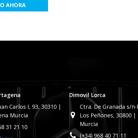
LO AHORA
rtagena
Dimovil Lorca
uan Carlos I, 93,
30310 |
Ctra. De Granada s/n-P
ena Murcia
Los Peñones,
30800 |
Murcia
68 31 21 10
(+34) 968 40 71 11