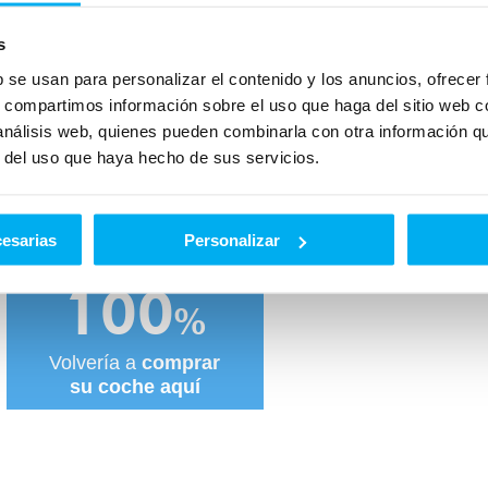
Peso:
2045
kg
Maletero:
456
L
s
b se usan para personalizar el contenido y los anuncios, ofrecer
s, compartimos información sobre el uso que haga del sitio web 
 análisis web, quienes pueden combinarla con otra información q
n Dimovil te cuentan cómo les fue.
r del uso que haya hecho de sus servicios.
os valoran nuestros clientes.
cesarias
Personalizar
100
%
Volvería a
comprar
su coche aquí