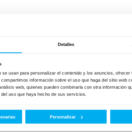
 emisiones
Detalles
s
b se usan para personalizar el contenido y los anuncios, ofrecer
s, compartimos información sobre el uso que haga del sitio web 
 análisis web, quienes pueden combinarla con otra información q
4.9 L/100
r del uso que haya hecho de sus servicios.
CONSUMO
129 CO2
MIXTO
EMISIONES
DE CO2
cesarias
Personalizar