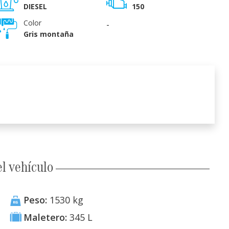
DIESEL
150
Color
-
Gris montaña
l vehículo
Peso:
1530
kg
Maletero:
345
L