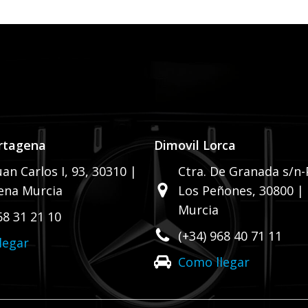
rtagena
Dimovil Lorca
uan Carlos I, 93,
30310 |
Ctra. De Granada s/n-P
ena Murcia
Los Peñones,
30800 |
Murcia
68 31 21 10
(+34) 968 40 71 11
legar
Como llegar