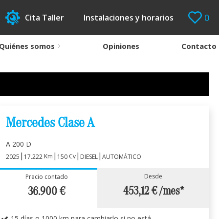
0
Cita Taller
Instalaciones y horarios
Quiénes somos
Opiniones
Contacto
Mercedes Clase A
A 200 D
|
|
|
|
Km
Cv
2025
17.222
150
DIESEL
AUTOMÁTICO
Desde
Precio contado
453,12 €
/mes*
36.900
€
15 días o 1000 km para cambiarlo si no está