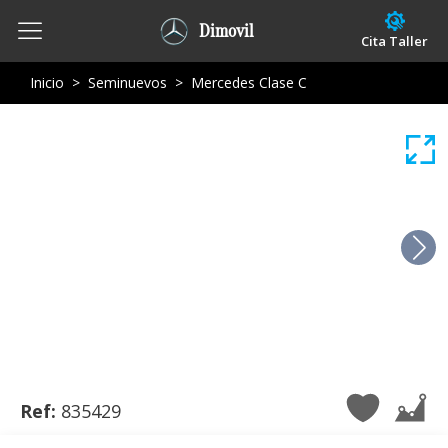
Dimovil
Cita Taller
Inicio
>
Seminuevos
>
Mercedes Clase C
Ref:
835429