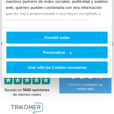
Maletero:
490
L
nuestros partners de redes sociales, publicidad y análisis
web, quienes pueden combinarla con otra información
que les haya proporcionado o que hayan recopilado a
partir del uso que haya hecho de sus servicios.
Otros clientes que ya compraron en Dimovil te
cuentan cómo les fue.
Permitir todas
Conoce lo que opinan y cómo nos valoran nuestros
clientes.
Personalizar
9.4
Usar sólo las Cookies necesarias
100
10
sobre
%
Volvería a
comprar su
coche aquí
Basado en
5626 opiniones
de clientes reales