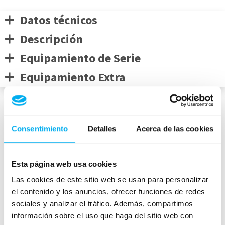
Datos técnicos
Descripción
Equipamiento de Serie
Equipamiento Extra
Medidas del vehículo
Consentimiento
Detalles
Acerca de las cookies
Esta página web usa cookies
mm
Las cookies de este sitio web se usan para personalizar
1462
el contenido y los anuncios, ofrecer funciones de redes
4793
mm
1820
mm
sociales y analizar el tráfico. Además, compartimos
Peso:
1855
kg
información sobre el uso que haga del sitio web con