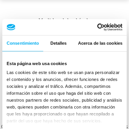
Medidas del vehículo
Consentimiento
Detalles
Acerca de las cookies
mm
1450
4723
mm
1855
mm
Esta página web usa cookies
Peso:
1695
kg
Las cookies de este sitio web se usan para personalizar
Maletero:
405
L
el contenido y los anuncios, ofrecer funciones de redes
sociales y analizar el tráfico. Además, compartimos
información sobre el uso que haga del sitio web con
Otros clientes que ya compraron en Dimovil te
nuestros partners de redes sociales, publicidad y análisis
web, quienes pueden combinarla con otra información
cuentan cómo les fue.
que les haya proporcionado o que hayan recopilado a
partir del uso que haya hecho de sus servicios.
Conoce lo que opinan y cómo nos valoran nuestros