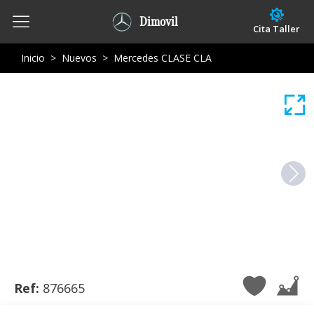
Dimovil
Cita Taller
Inicio
>
Nuevos
>
Mercedes CLASE CLA
Ref:
876665