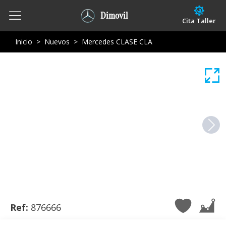
Dimovil
Cita Taller
Inicio
>
Nuevos
>
Mercedes CLASE CLA
Ref:
876666