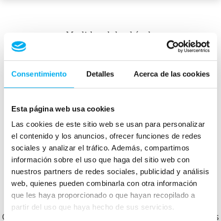
Medidas del vehículo
Consentimiento
Detalles
Acerca de las cookies
mm
1450
4723
mm
1855
mm
Esta página web usa cookies
Peso:
1695
kg
Las cookies de este sitio web se usan para personalizar
Maletero:
405
L
el contenido y los anuncios, ofrecer funciones de redes
sociales y analizar el tráfico. Además, compartimos
información sobre el uso que haga del sitio web con
Otros clientes que ya compraron en Dimovil te
nuestros partners de redes sociales, publicidad y análisis
web, quienes pueden combinarla con otra información
cuentan cómo les fue.
que les haya proporcionado o que hayan recopilado a
partir del uso que haya hecho de sus servicios.
Conoce lo que opinan y cómo nos valoran nuestros