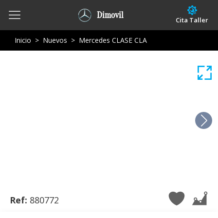
Dimovil
Cita Taller
Inicio
>
Nuevos
>
Mercedes CLASE CLA
Ref:
880772