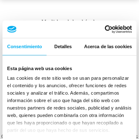
Medidas del vehículo
Consentimiento
Detalles
Acerca de las cookies
mm
1450
4723
mm
1855
mm
Esta página web usa cookies
Peso:
1705
kg
Las cookies de este sitio web se usan para personalizar
Maletero:
405
L
el contenido y los anuncios, ofrecer funciones de redes
sociales y analizar el tráfico. Además, compartimos
información sobre el uso que haga del sitio web con
Otros clientes que ya compraron en Dimovil te
nuestros partners de redes sociales, publicidad y análisis
web, quienes pueden combinarla con otra información
cuentan cómo les fue.
que les haya proporcionado o que hayan recopilado a
partir del uso que haya hecho de sus servicios.
Conoce lo que opinan y cómo nos valoran nuestros