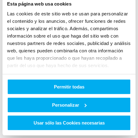
Esta página web usa cookies
Las cookies de este sitio web se usan para personalizar
- L/100
- L/100
el contenido y los anuncios, ofrecer funciones de redes
CONSUMO
CONSUMO
sociales y analizar el tráfico. Además, compartimos
URBANO
EXTRAURBANO
información sobre el uso que haga del sitio web con
nuestros partners de redes sociales, publicidad y análisis
web, quienes pueden combinarla con otra información
que les haya proporcionado o que hayan recopilado a
partir del uso que haya hecho de sus servicios.
143 CO2
- L/100
EMISIONES
DE CO2
Permitir todas
CONSUMO
MIXTO
Personalizar
Otros clientes que ya compraron en Dimovil te
Usar sólo las Cookies necesarias
cuentan cómo les fue.