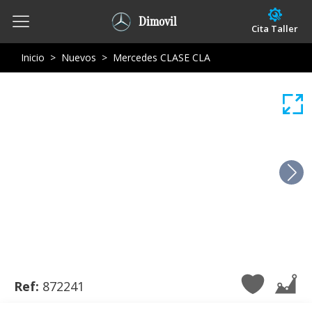
Dimovil
Cita Taller
Inicio
>
Nuevos
>
Mercedes CLASE CLA
Ref:
872241