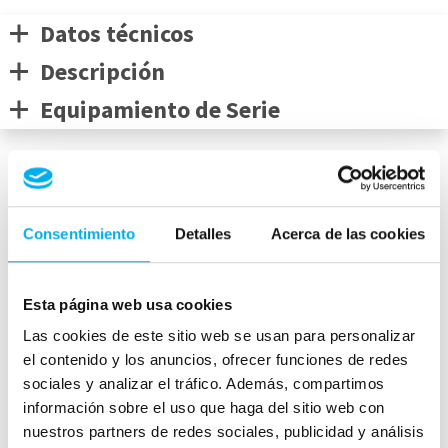
Datos técnicos
Descripción
Equipamiento de Serie
Medidas del vehículo
Consentimiento
Detalles
Acerca de las cookies
mm
Esta página web usa cookies
1468
Las cookies de este sitio web se usan para personalizar
4949
mm
1880
mm
el contenido y los anuncios, ofrecer funciones de redes
Peso:
1900
kg
sociales y analizar el tráfico. Además, compartimos
Maletero:
540
L
información sobre el uso que haga del sitio web con
nuestros partners de redes sociales, publicidad y análisis