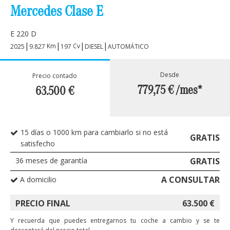
Mercedes Clase E
E 220 D
|
|
|
|
Km
Cv
2025
9.827
197
DIESEL
AUTOMÁTICO
Desde
Precio contado
779,75 €
/mes*
63.500
€
15 días o 1000 km para cambiarlo si no está
GRATIS
satisfecho
36
meses de garantía
GRATIS
A CONSULTAR
A domicilio
PRECIO FINAL
63.500
€
Y recuerda que puedes entregarnos tu coche a cambio y se te