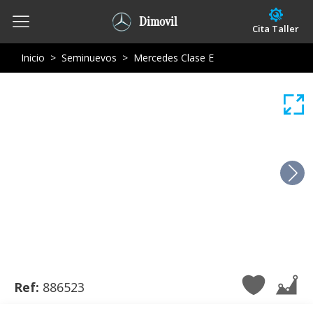
Dimovil
Cita Taller
Inicio
>
Seminuevos
>
Mercedes Clase E
Ref:
886523