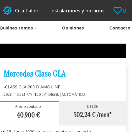
0
Cita Taller
Instalaciones y horarios
Quiénes somos
Opiniones
Contacto
Mercedes Clase GLA
-CLASS GLA 200 D AMG LINE
|
|
|
|
Km
Cv
2023
46.581
150
DIESEL
AUTOMÁTICO
Desde
Precio contado
502,24 €
/mes*
40.900
€
15 días o 1000 km para cambiarlo si no está