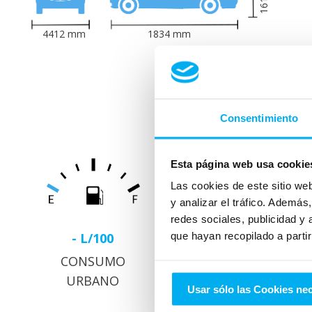
1616
4412
mm
1834
mm
Consumo y
Consentimiento
Esta página web usa cookie
Las cookies de este sitio we
y analizar el tráfico. Ademá
redes sociales, publicidad y
- L/100
que hayan recopilado a parti
- L/100
CONSUMO
CONSUMO
URBANO
EXTRAURBANO
Usar sólo las Cookies ne