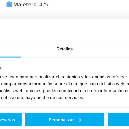
Maletero:
425
L
 emisiones
Detalles
s
b se usan para personalizar el contenido y los anuncios, ofrecer
s, compartimos información sobre el uso que haga del sitio web 
 análisis web, quienes pueden combinarla con otra información q
r del uso que haya hecho de sus servicios.
5.4 L/100
CONSUMO
126 CO2
MIXTO
EMISIONES
cesarias
Personalizar
DE CO2