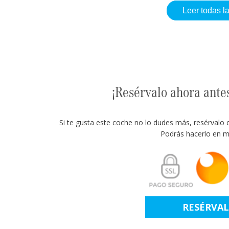
Leer todas l
¡Resérvalo ahora ante
Si te gusta este coche no lo dudes más, resérvalo 
Podrás hacerlo en m
RESÉRVA