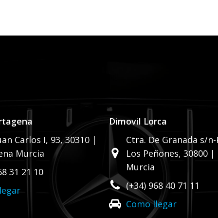
rtagena
Dimovil Lorca
uan Carlos I, 93,
30310 |
Ctra. De Granada s/n-P
ena Murcia
Los Peñones,
30800 |
Murcia
68 31 21 10
(+34) 968 40 71 11
legar
Como llegar