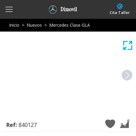
Dimovil
Cita Taller
Inicio
>
Nuevos
>
Mercedes Clase GLA
Ref:
840127