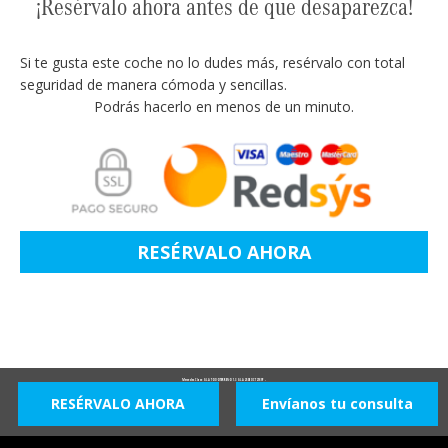
¡Resérvalo ahora antes de que desaparezca!
Si te gusta este coche no lo dudes más, resérvalo con total
seguridad de manera cómoda y sencillas.
Podrás hacerlo en menos de un minuto.
RESÉRVALO AHORA
Mercedes Clase GLA TODOTERRENO 1.3 GLA 250 E DCT 218 5P -
RESÉRVALO AHORA
Envíanos tu consulta