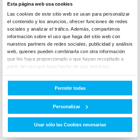
Esta página web usa cookies
Las cookies de este sitio web se usan para personalizar
- L/100
- L/100
el contenido y los anuncios, ofrecer funciones de redes
CONSUMO
CONSUMO
sociales y analizar el tráfico. Además, compartimos
URBANO
EXTRAURBANO
información sobre el uso que haga del sitio web con
nuestros partners de redes sociales, publicidad y análisis
web, quienes pueden combinarla con otra información
que les haya proporcionado o que hayan recopilado a
partir del uso que haya hecho de sus servicios.
154 CO2
2.9 L/100
EMISIONES
DE CO2
Permitir todas
CONSUMO
MIXTO
Personalizar
Otros clientes que ya compraron en Dimovil te
Usar sólo las Cookies necesarias
cuentan cómo les fue.