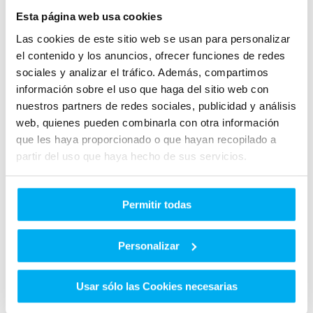
Esta página web usa cookies
Las cookies de este sitio web se usan para personalizar
- L/100
- L/100
el contenido y los anuncios, ofrecer funciones de redes
sociales y analizar el tráfico. Además, compartimos
CONSUMO
CONSUMO
URBANO
EXTRAURBANO
información sobre el uso que haga del sitio web con
nuestros partners de redes sociales, publicidad y análisis
web, quienes pueden combinarla con otra información
que les haya proporcionado o que hayan recopilado a
partir del uso que haya hecho de sus servicios.
154 CO2
2.9 L/100
EMISIONES
Permitir todas
DE CO2
CONSUMO
MIXTO
Personalizar
Otros clientes que ya compraron en Dimovil te
Usar sólo las Cookies necesarias