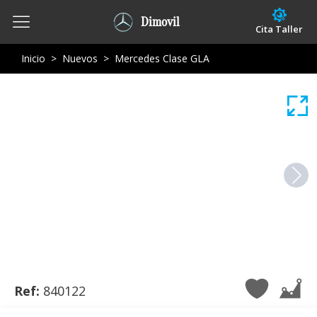
Dimovil
Cita Taller
Inicio
>
Nuevos
>
Mercedes Clase GLA
Ref:
840122