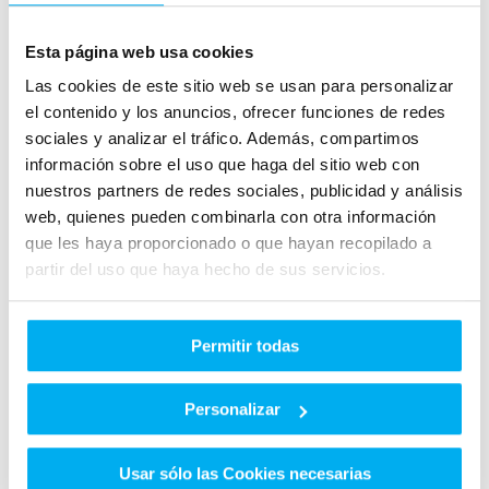
Esta página web usa cookies
Las cookies de este sitio web se usan para personalizar
el contenido y los anuncios, ofrecer funciones de redes
- L/100
- L/100
sociales y analizar el tráfico. Además, compartimos
información sobre el uso que haga del sitio web con
CONSUMO
CONSUMO
URBANO
EXTRAURBANO
nuestros partners de redes sociales, publicidad y análisis
web, quienes pueden combinarla con otra información
que les haya proporcionado o que hayan recopilado a
partir del uso que haya hecho de sus servicios.
140 CO2
Permitir todas
5.3 L/100
EMISIONES
DE CO2
CONSUMO
MIXTO
Personalizar
Usar sólo las Cookies necesarias