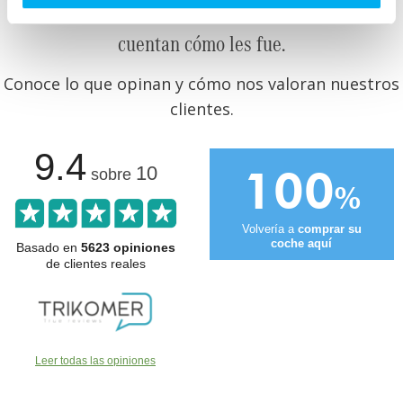
Otros clientes que ya compraron en Dimovil te
cuentan cómo les fue.
Conoce lo que opinan y cómo nos valoran nuestros
clientes.
9.4
100
10
sobre
%
Volvería a
comprar su
coche aquí
Basado en
5623 opiniones
de clientes reales
Leer todas las opiniones