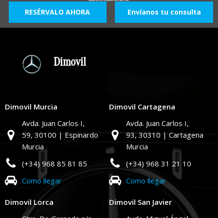
Mercedes Clase GLA TODOTERRENO 2.0 GLA 200 D DCT 150 5P -
RESÉRVALO AHORA
Envíanos tu consulta
Dimovil
Dimovil Murcia
Dimovil Cartagena
Avda. Juan Carlos I,
Avda. Juan Carlos I,
59,
30100 | Espinardo
93,
30310 | Cartagena
Murcia
Murcia
(+34) 968 85 81 85
(+34) 968 31 21 10
Como llegar
Como llegar
Dimovil Lorca
Dimovil San Javier