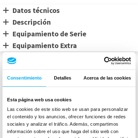
Datos técnicos
Descripción
Equipamiento de Serie
Equipamiento Extra
Medidas del vehículo
Consentimiento
Detalles
Acerca de las cookies
Esta página web usa cookies
mm
Las cookies de este sitio web se usan para personalizar
1797
4924
mm
1947
mm
el contenido y los anuncios, ofrecer funciones de redes
sociales y analizar el tráfico. Además, compartimos
Peso:
2170
kg
información sobre el uso que haga del sitio web con