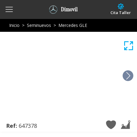
Dimovil
Cita Taller
Inicio
>
Seminuevos
>
Mercedes GLE
Ref:
647378