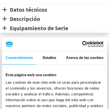
Datos técnicos
Descripción
Equipamiento de Serie
Medidas del vehículo
Consentimiento
Detalles
Acerca de las cookies
Esta página web usa cookies
mm
1556
Las cookies de este sitio web se usan para personalizar
4400
mm
1844
mm
el contenido y los anuncios, ofrecer funciones de redes
Peso:
1780
kg
sociales y analizar el tráfico. Además, compartimos
información sobre el uso que haga del sitio web con
Maletero:
370
L
nuestros partners de redes sociales, publicidad y análisis