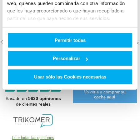
web, quienes pueden combinarla con otra información
que les haya proporcionado o que hayan recopilado a
Otros clientes que ya compraron en Dimovil te
partir del uso que haya hecho de sus servicios.
cuentan cómo les fue.
Permitir todas
Conoce lo que opinan y cómo nos valoran nuestros
clientes.
Personalizar
9.4
100
10
sobre
Usar sólo las Cookies necesarias
%
Volvería a
comprar su
coche aquí
Basado en
5630 opiniones
de clientes reales
Leer todas las opiniones