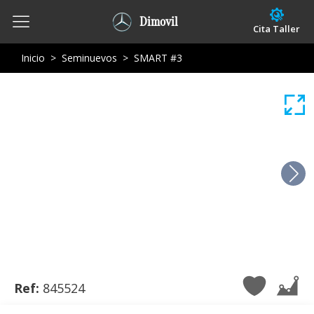
Dimovil
Cita Taller
Inicio
>
Seminuevos
>
SMART #3
Ref:
845524