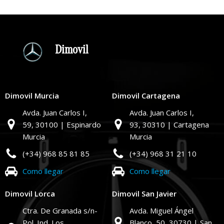
Dimovil
Dimovil Murcia
Dimovil Cartagena
Avda. Juan Carlos I,
Avda. Juan Carlos I,
59,
30100 | Espinardo
93,
30310 | Cartagena
Murcia
Murcia
(+34) 968 85 81 85
(+34) 968 31 21 10
Como llegar
Como llegar
Dimovil Lorca
Dimovil San Javier
Ctra. De Granada s/n-
Avda. Miguel Ángel
Pol. Ind. Los
Blanco, 50,
30730 | San