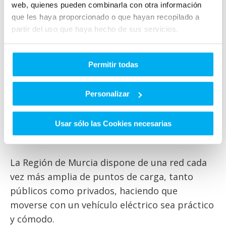
web, quienes pueden combinarla con otra información
Incentivos fiscales y ayudas
: Acceso a
que les haya proporcionado o que hayan recopilado a
bonificaciones gubernamentales para
partir del uso que haya hecho de sus servicios.
vehículos eléctricos.
Experiencia de conducción premium
:
Permitir todas
Conducción silenciosa, cómoda y eficiente
con tecnología punta.
Personalizar
Infraestructura en Murcia para
Usar sólo las Cookies necesarias
coches eléctricos:
La Región de Murcia dispone de una red cada
vez más amplia de puntos de carga, tanto
públicos como privados, haciendo que
moverse con un vehículo eléctrico sea práctico
y cómodo.