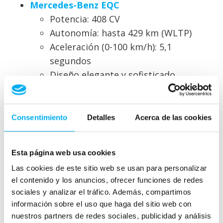
Mercedes-Benz EQC
Potencia: 408 CV
Autonomía: hasta 429 km (WLTP)
Aceleración (0-100 km/h): 5,1
segundos
Diseño elegante y sofisticado
combinado con una conducción
totalmente silenciosa y potente.
Consentimiento
Detalles
Acerca de las cookies
Ventajas de optar por
vehículos eléctricos Mercedes-
Esta página web usa cookies
Las cookies de este sitio web se usan para personalizar
Benz:
el contenido y los anuncios, ofrecer funciones de redes
sociales y analizar el tráfico. Además, compartimos
información sobre el uso que haga del sitio web con
Menor coste operativo
: Ahorra en
nuestros partners de redes sociales, publicidad y análisis
combustible y mantenimiento.