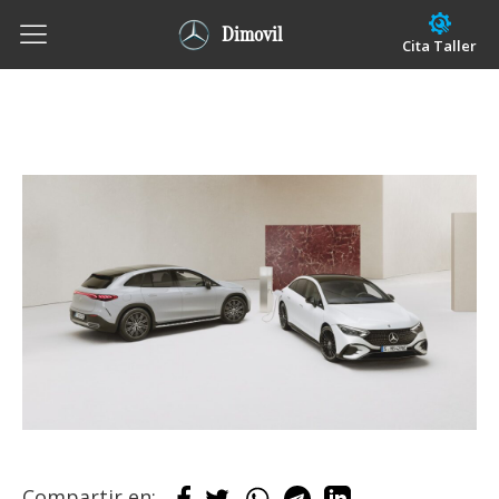
Dimovil
Cita Taller
Compartir en: