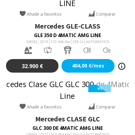
Añadir a favoritos
Comparar
Mercedes
GLE-CLASS
GLE 350 D 4MATIC AMG LINE
DIESEL
2015
172.446
Km
258
Cv
AUTOMÁTICO
32.900
€
404,00
€/mes
VO
Añadir a favoritos
Comparar
Mercedes
CLASE GLC
GLC 300 DE 4MATIC AMG LINE
DIESEL
2022
167.494
Km
194
Cv
AUTOMÁTICO