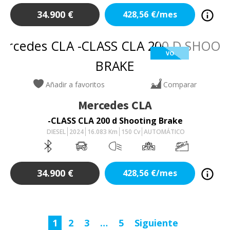
34.900
€
428,56
€/mes
VO
Añadir a favoritos
Comparar
Mercedes
CLA
-CLASS CLA 200 d Shooting Brake
DIESEL
2024
16.083
Km
150
Cv
AUTOMÁTICO
34.900
€
428,56
€/mes
1
2
3
…
5
Siguiente