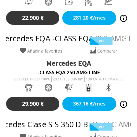
22.900
€
281,20
€/mes
VO
Añadir a favoritos
Comparar
Mercedes
EQA
-CLASS EQA 250 AMG LINE
BEV ELECTRICO 100%
2021
105.336
Km
190
Cv
AUTOMÁTICO
29.900
€
367,16
€/mes
VO
Añadir a favoritos
Comparar