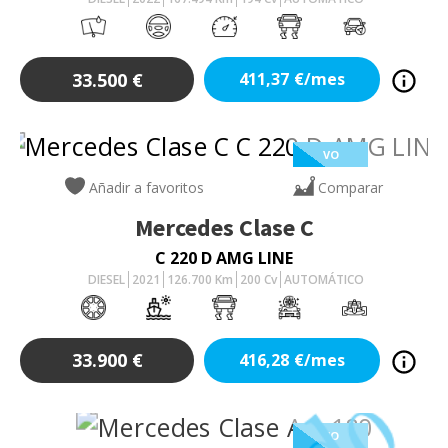
33.500
€
411,37
€/mes
VO
Añadir a favoritos
Comparar
Mercedes
Clase C
C 220 D AMG LINE
DIESEL
2021
126.700
Km
200
Cv
AUTOMÁTICO
33.900
€
416,28
€/mes
VO