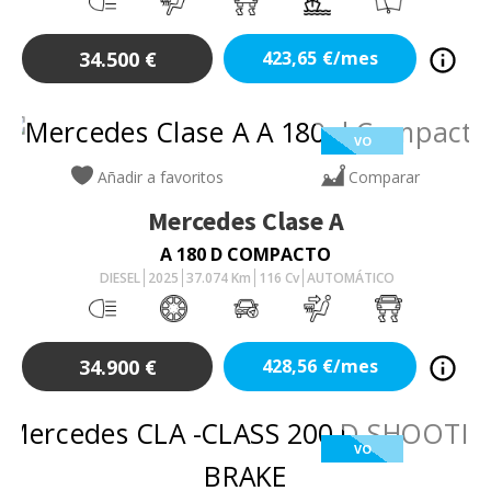
34.500
€
423,65
€/mes
VO
Añadir a favoritos
Comparar
Mercedes
Clase A
A 180 D COMPACTO
DIESEL
2025
37.074
Km
116
Cv
AUTOMÁTICO
34.900
€
428,56
€/mes
VO