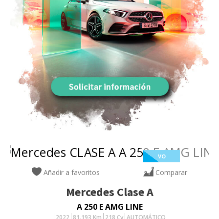
VO
Añadir a favoritos
Comparar
Mercedes
Clase A
A 250 E AMG LINE
2022
81.193
Km
218
Cv
AUTOMÁTICO