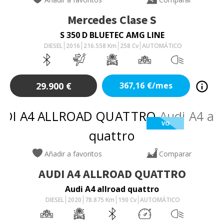
Mercedes
Clase S
S 350 D BLUETEC AMG LINE
DIESEL
2016
216.558
Km
258
Cv
AUTOMÁTICO
29.900
€
367,16
€/mes
VO
Añadir a favoritos
Comparar
AUDI
A4 ALLROAD QUATTRO
Audi A4 allroad quattro
DIESEL
2020
78.875
Km
190
Cv
AUTOMÁTICO