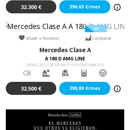
32.300
€
396,63
€/mes
VO
Añadir a favoritos
Comparar
Mercedes
Clase A
A 180 D AMG LINE
DIESEL
2023
58.335
Km
116
Cv
AUTOMÁTICO
32.500
€
399,09
€/mes