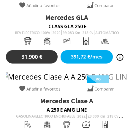
Añadir a favoritos
Comparar
Mercedes
GLA
-CLASS GLA 250 E
BEV ELECTRICO 100%
2020
99.083
Km
218
Cv
AUTOMÁTICO
31.900
€
391,72
€/mes
VO
Añadir a favoritos
Comparar
Mercedes
Clase A
A 250 E AMG LINE
GASOLINA/ELECTRICO ENCHUFABLE
2022
29.000
Km
218
Cv
AUTOMÁTICO