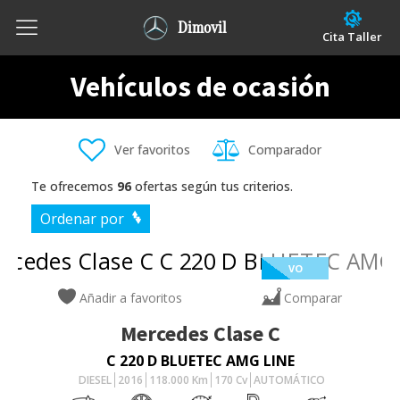
Dimovil
Cita Taller
Vehículos de ocasión
Ver favoritos
Comparador
Te ofrecemos
96
ofertas según tus criterios.
Ordenar por
VO
Añadir a favoritos
Comparar
Mercedes
Clase C
C 220 D BLUETEC AMG LINE
DIESEL
2016
118.000
Km
170
Cv
AUTOMÁTICO