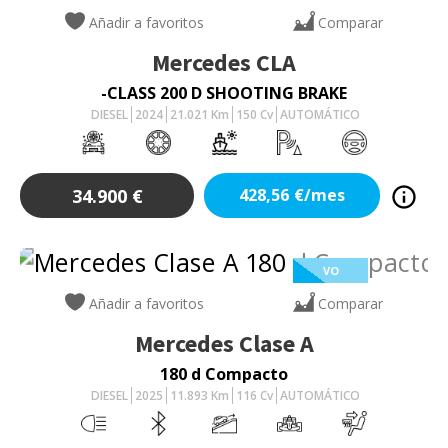
Añadir a favoritos
Comparar
Mercedes
CLA
-CLASS 200 D SHOOTING BRAKE
DIESEL
2024
21.021
Km
150
Cv
AUTOMÁTICO
34.900
€
428,56
€/mes
VO
Añadir a favoritos
Comparar
Mercedes
Clase A
180 d Compacto
DIESEL
2025
11.893
Km
116
Cv
AUTOMÁTICO