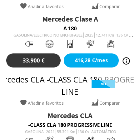
Añadir a favoritos
Comparar
Mercedes
Clase A
A 180
GASOLINA/ELECTRICO NO ENCHUFABLE
2025
12.741
Km
136
Cv
AUTOMÁTICO
33.900
€
416,28
€/mes
VO
Añadir a favoritos
Comparar
Mercedes
CLA
-CLASS CLA 180 PROGRESSIVE LINE
GASOLINA
2021
55.301
Km
136
Cv
AUTOMÁTICO