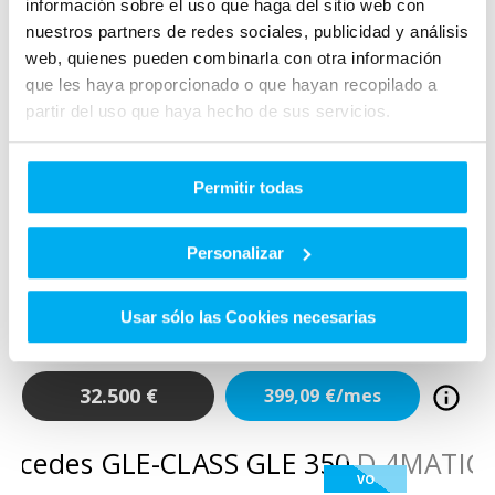
información sobre el uso que haga del sitio web con
nuestros partners de redes sociales, publicidad y análisis
web, quienes pueden combinarla con otra información
que les haya proporcionado o que hayan recopilado a
partir del uso que haya hecho de sus servicios.
VO
Permitir todas
Añadir a favoritos
Comparar
Mercedes
Clase B
Personalizar
B 200 D
DIESEL
2023
19.000
Km
150
Cv
AUTOMÁTICO
Usar sólo las Cookies necesarias
32.500
€
399,09
€/mes
VO