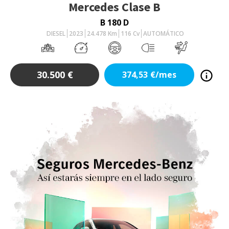
Mercedes
Clase B
B 180 D
DIESEL
2023
24.478
Km
116
Cv
AUTOMÁTICO
30.500
€
374,53
€/mes