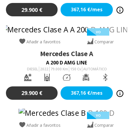
29.900
€
367,16
€/mes
VO
Añadir a favoritos
Comparar
Mercedes
Clase A
A 200 D AMG LINE
DIESEL
2022
79.000
Km
150
Cv
AUTOMÁTICO
29.900
€
367,16
€/mes
VO
Añadir a favoritos
Comparar