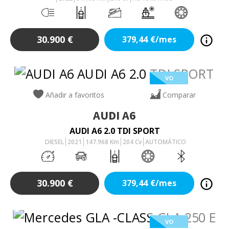
30.900
€
379,44
€/mes
VO
Añadir a favoritos
Comparar
AUDI
A6
AUDI A6 2.0 TDI SPORT
DIESEL
2021
147.968
Km
204
Cv
AUTOMÁTICO
30.900
€
379,44
€/mes
VO