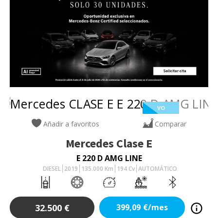
VO
Añadir a favoritos
Comparar
Mercedes
Clase E
E 220 D AMG LINE
DIESEL
2019
135.000
Km
194
Cv
AUTOMÁTICO
32.500
€
399,09
€/mes