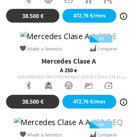
38.500
€
472,76
€/mes
VO
Añadir a favoritos
Comparar
Mercedes
Clase A
A 250 e
GASOLINA/ELECTRICO ENCHUFABLE
2025
8.379
Km
218
Cv
AUTOMÁTICO
38.500
€
472,76
€/mes
VO
Añadir a favoritos
Comparar