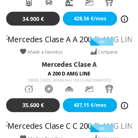
34.900
€
428,56
€/mes
VO
Añadir a favoritos
Comparar
Mercedes
Clase A
A 200 D AMG LINE
DIESEL
2023
43.600
Km
150
Cv
AUTOMÁTICO
35.600
€
437,15
€/mes
VO