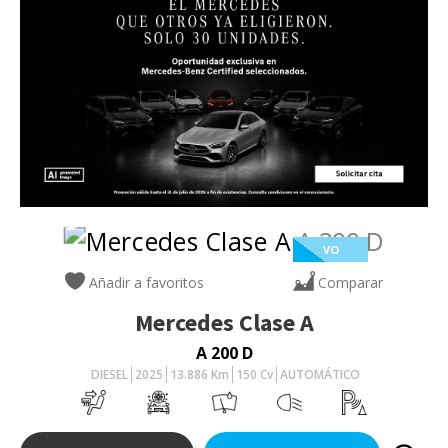
VO
Añadir a favoritos
Comparar
Mercedes
Clase A
A 200 D
DIESEL
2025
13.886
Km
150
Cv
AUTOMÁTICO