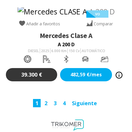
VO
Añadir a favoritos
Comparar
Mercedes
Clase A
A 200 D
DIESEL
2025
6.000
Km
150
Cv
AUTOMÁTICO
39.300
€
482,59
€/mes
1
2
3
4
Siguiente