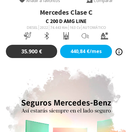
Añadir a favoritos
Comparar
Mercedes
Clase C
C 200 D AMG LINE
DIESEL
2022
74.443
Km
163
Cv
AUTOMÁTICO
35.900
€
440,84
€/mes