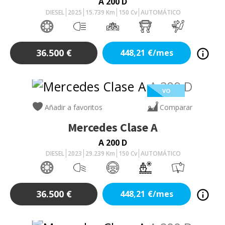
A 200 D
DIESEL
2025
15.739
Km
150
Cv
AUTOMÁTICO
36.500
€
448,21
€/mes
VO
Añadir a favoritos
Comparar
Mercedes
Clase A
A 200 D
DIESEL
2023
29.239
Km
150
Cv
AUTOMÁTICO
36.500
€
448,21
€/mes