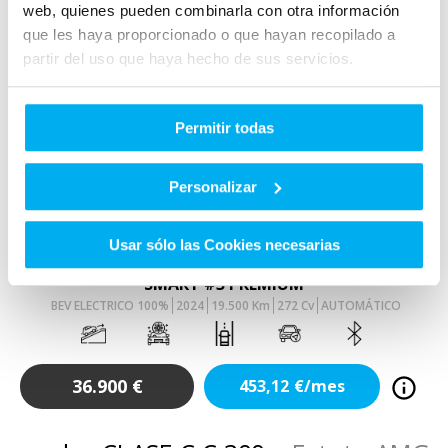
web, quienes pueden combinarla con otra información
que les haya proporcionado o que hayan recopilado a
partir del uso que haya hecho de sus servicios.
Permitir todas
VO
Personalizar
Añadir a favoritos
Comparar
Usar sólo las Cookies necesarias
SMART
#3
SMART #3 PREMIUM
BEV ELECTRICO 100%
2024
19.500
Km
272
Cv
AUTOMÁTICO
36.900
€
453,12
€/mes