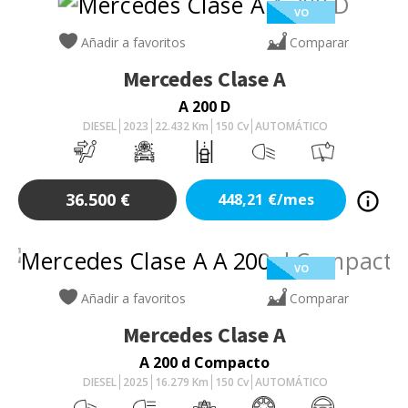
VO
Añadir a favoritos
Comparar
Mercedes
Clase A
A 200 D
DIESEL
2023
22.432
Km
150
Cv
AUTOMÁTICO
36.500
€
448,21
€/mes
VO
Añadir a favoritos
Comparar
Mercedes
Clase A
A 200 d Compacto
DIESEL
2025
16.279
Km
150
Cv
AUTOMÁTICO