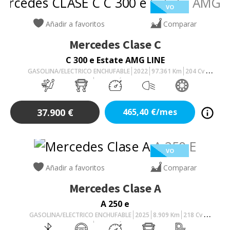
VO
Añadir a favoritos
Comparar
Mercedes
Clase C
C 300 e Estate AMG LINE
GASOLINA/ELECTRICO ENCHUFABLE
2022
97.361
Km
204
Cv
AUTOMÁTICO
37.900
€
465,40
€/mes
VO
Añadir a favoritos
Comparar
Mercedes
Clase A
A 250 e
GASOLINA/ELECTRICO ENCHUFABLE
2025
8.909
Km
218
Cv
AUTOMÁTICO