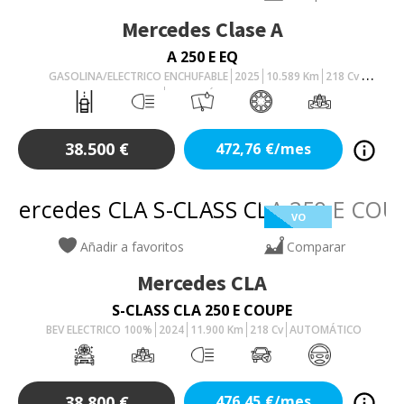
Mercedes
Clase A
A 250 E EQ
GASOLINA/ELECTRICO ENCHUFABLE
2025
10.589
Km
218
Cv
AUTOMÁTICO
38.500
€
472,76
€/mes
VO
Añadir a favoritos
Comparar
Mercedes
CLA
S-CLASS CLA 250 E COUPE
BEV ELECTRICO 100%
2024
11.900
Km
218
Cv
AUTOMÁTICO
38.800
€
476,45
€/mes