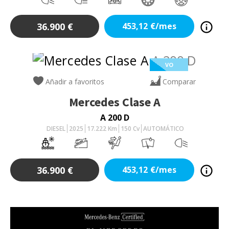
36.900
€
453,12
€/mes
VO
Añadir a favoritos
Comparar
Mercedes
Clase A
A 200 D
DIESEL
2025
17.222
Km
150
Cv
AUTOMÁTICO
36.900
€
453,12
€/mes