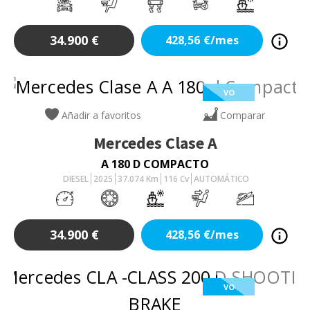
34.900
€
428,56
€/mes
VO
Añadir a favoritos
Comparar
Mercedes
Clase A
A 180 D COMPACTO
DIESEL
2025
37.074
Km
116
Cv
AUTOMÁTICO
34.900
€
428,56
€/mes
VO