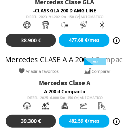
Mercedes
Clase GLA
-CLASS GLA 200 D AMG LINE
DIESEL
2023
91.202
Km
150
Cv
AUTOMÁTICO
38.900
€
477,68
€/mes
VO
Añadir a favoritos
Comparar
Mercedes
Clase A
A 200 d Compacto
DIESEL
2025
6.000
Km
150
Cv
AUTOMÁTICO
39.300
€
482,59
€/mes