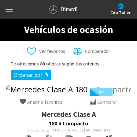
Dimovil
Cita Taller
Vehículos de ocasión
Ver favoritos
Comparador
Te ofrecemos
80
ofertas según tus criterios.
Ordenar por
VO
Añadir a favoritos
Comparar
Mercedes
Clase A
180 d Compacto
DIESEL
2025
11.893
Km
116
Cv
AUTOMÁTICO