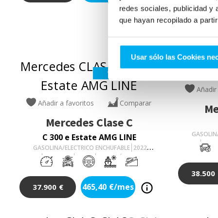
redes sociales, publicidad y
que hayan recopilado a parti
Usar sólo las Cookies ne
VO
Añadir
Añadir a favoritos
Comparar
Me
Mercedes
Clase C
GASOLIN
C 300 e Estate AMG LINE
10.58
GASOLINA/ELECTRICO ENCHUFABLE
2022
97.361
Km
204
Cv
AUTOMÁTICO
38.500
465,40
€/mes
37.900
€