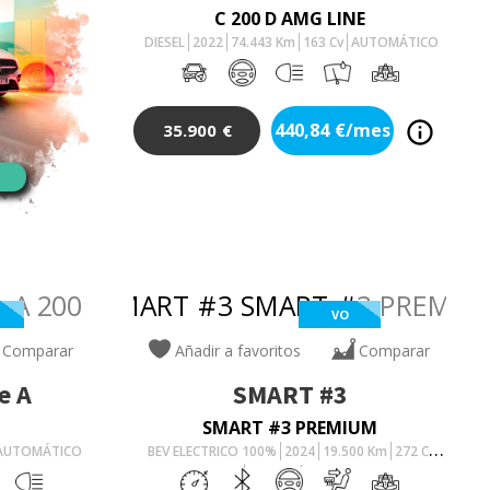
C 200 D AMG LINE
DIESEL
2022
74.443
Km
163
Cv
AUTOMÁTICO
440,84
€/mes
35.900
€
VO
Comparar
Añadir a favoritos
Comparar
e A
SMART
#3
SMART #3 PREMIUM
AUTOMÁTICO
BEV ELECTRICO 100%
2024
19.500
Km
272
Cv
AUTOMÁTICO