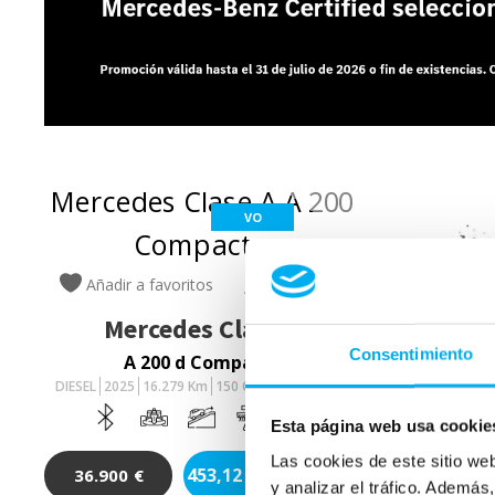
VO
Añadir a favoritos
Comparar
Mercedes
Clase A
Consentimiento
A 200 d Compacto
DIESEL
2025
16.279
Km
150
Cv
AUTOMÁTICO
Esta página web usa cookie
Las cookies de este sitio we
453,12
€/mes
36.900
€
y analizar el tráfico. Ademá