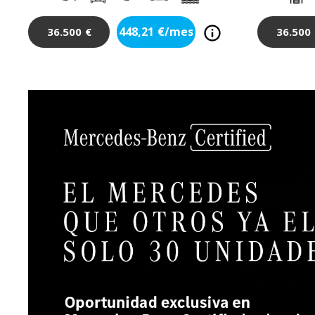
448,21
€/mes
36.500
€
36.500