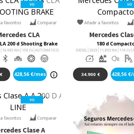
VO
VO
 a favoritos
Comparar
Añadir a favoritos
Mercedes
CLA
Mercedes
Clas
LA 200 d Shooting Brake
180 d Compact
4
16.083
Km
150
Cv
AUTOMÁTICO
DIESEL
2025
11.893
Km
116
Cv
428,56
€/mes
428,56
€
€
34.900
€
VO
 a favoritos
Comparar
rcedes
Clase A