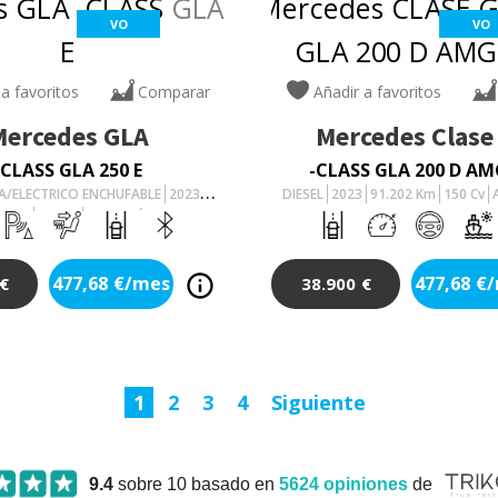
VO
VO
 a favoritos
Comparar
Añadir a favoritos
Mercedes
GLA
Mercedes
Clase
-CLASS GLA 250 E
-CLASS GLA 200 D AM
A/ELECTRICO ENCHUFABLE
2023
DIESEL
2023
91.202
Km
150
Cv
0
Km
218
Cv
AUTOMÁTICO
477,68
€/mes
477,68
€
€
38.900
€
1
2
3
4
Siguiente
9.4
sobre 10 basado en
5624
opiniones
de