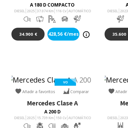
A 180 D COMPACTO
DIESEL
2025
37.074
Km
116
Cv
AUTOMÁTICO
DIESEL
202
428,56
€/mes
34.900
€
35.600
VO
Añadir a favoritos
Comparar
Añadir
Mercedes
Clase A
Me
A 200 D
DIESEL
2025
15.739
Km
150
Cv
AUTOMÁTICO
DIESEL
202