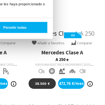
ue les haya proporcionado o
Permitir todas
VO
Comparar
Añadir a favoritos
Comparar
e A
Mercedes
Clase A
A 250 e
ABLE
2025
GASOLINA/ELECTRICO ENCHUFABLE
2025
ÁTICO
8.379
Km
218
Cv
AUTOMÁTICO
/mes
472,76
€/mes
38.500
€