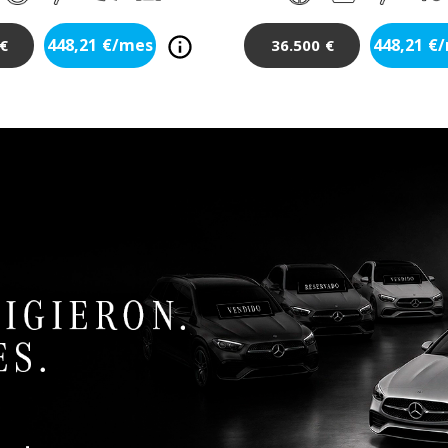
448,21
€/mes
448,21
€
€
36.500
€