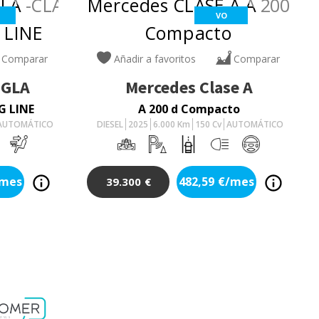
VO
Comparar
Añadir a favoritos
Comparar
 GLA
Mercedes
Clase A
G LINE
A 200 d Compacto
AUTOMÁTICO
DIESEL
2025
6.000
Km
150
Cv
AUTOMÁTICO
/mes
482,59
€/mes
39.300
€