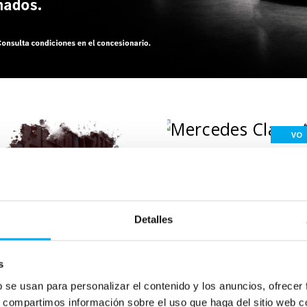
VO
Añadir a favoritos
Mercedes
Clas
A 200 D
Detalles
DIESEL
2025
17.222
Km
150
Cv
s
453,12
€
36.900
€
b se usan para personalizar el contenido y los anuncios, ofrecer
s, compartimos información sobre el uso que haga del sitio web 