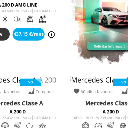
A 200 D AMG LINE
3
43.600
Km
150
Cv
AUTOMÁTICO
437,15
€/mes
€
VO
VO
 a favoritos
Comparar
Añadir a favoritos
rcedes
Clase A
Mercedes
Clas
A 200 D
A 200 D
3
22.432
Km
150
Cv
AUTOMÁTICO
DIESEL
2023
29.239
Km
150
Cv