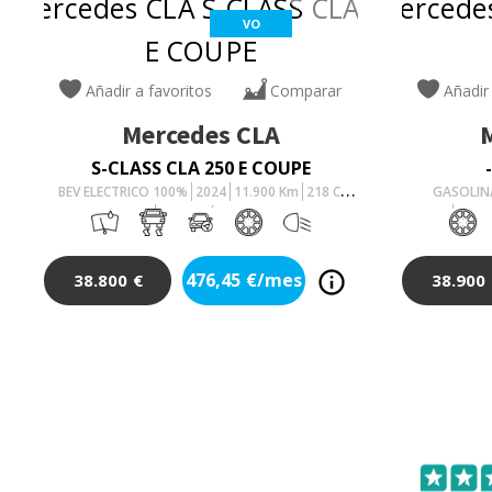
VO
Añadir a favoritos
Comparar
Añadir
Mercedes
CLA
S-CLASS CLA 250 E COUPE
BEV ELECTRICO 100%
2024
11.900
Km
218
Cv
GASOLIN
AUTOMÁTICO
44.00
476,45
€/mes
38.800
€
38.900