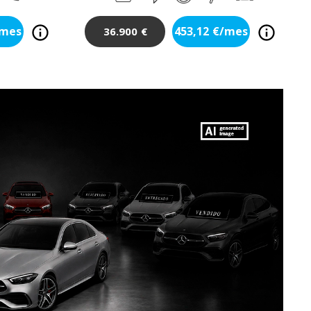
/mes
453,12
€/mes
36.900
€