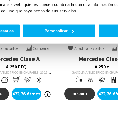
 análisis web, quienes pueden combinarla con otra información q
r del uso que haya hecho de sus servicios.
cesarias
Personalizar
VO
VO
 a favoritos
Comparar
Añadir a favoritos
rcedes
Clase A
Mercedes
Clas
A 250 E EQ
A 250 e
A/ELECTRICO ENCHUFABLE
2025
GASOLINA/ELECTRICO ENCHUF
9
Km
218
Cv
AUTOMÁTICO
8.909
Km
218
Cv
AUTOM
472,76
€/mes
472,76
€
€
38.500
€