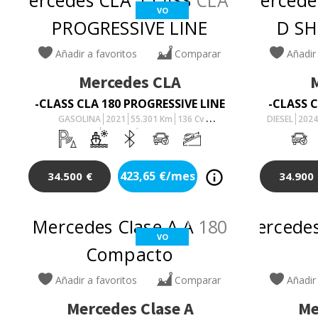
VO
Añadir a favoritos
Comparar
Añadir
Mercedes
CLA
-CLASS CLA 180 PROGRESSIVE LINE
-CLASS C
GASOLINA
2021
55.301
Km
136
Cv
DIESEL
202
AUTOMÁTICO
423,65
€/mes
34.500
€
34.900
VO
Añadir a favoritos
Comparar
Añadir
Mercedes
Clase A
Me