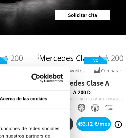
VO
Comparar
Añadir a favoritos
Comparar
e A
Mercedes
Clase A
A 200 D
Acerca de las cookies
AUTOMÁTICO
DIESEL
2025
13.886
Km
150
Cv
AUTOMÁTICO
/mes
453,12
€/mes
36.900
€
 funciones de redes sociales
con nuestros partners de