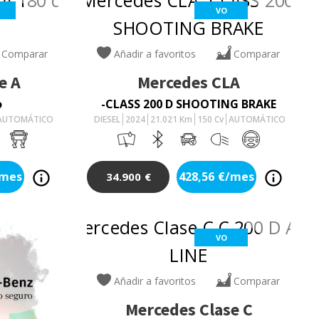
VO
Comparar
Añadir a favoritos
Comparar
e A
Mercedes
CLA
o
-CLASS 200 D SHOOTING BRAKE
AUTOMÁTICO
DIESEL
2024
21.021
Km
150
Cv
AUTOMÁTICO
/mes
428,56
€/mes
34.900
€
VO
Añadir a favoritos
Comparar
Mercedes
Clase C